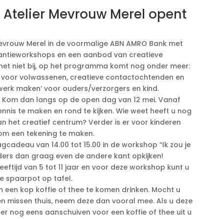
 Atelier Mevrouw Merel opent
Mevrouw Merel in de voormalige ABN AMRO Bank met
akantieworkshops en een aanbod van creatieve
t het niet bij, op het programma komt nog onder meer:
er voor volwassenen, creatieve contactochtenden en
erk maken’ voor ouders/verzorgers en kind.
 Kom dan langs op de open dag van 12 mei. Vanaf
nnis te maken en rond te kijken. Wie weet heeft u nog
an het creatief centrum? Verder is er voor kinderen
 om een tekening te maken.
cadeau van 14.00 tot 15.00 in de workshop “Ik zou je
eders dan graag even de andere kant opkijken!
 leeftijd van 5 tot 11 jaar en voor deze workshop kunt u
de spaarpot op tafel.
 een kop koffie of thee te komen drinken. Mocht u
en missen thuis, neem deze dan vooral mee. Als u deze
ter nog eens aanschuiven voor een koffie of thee uit u