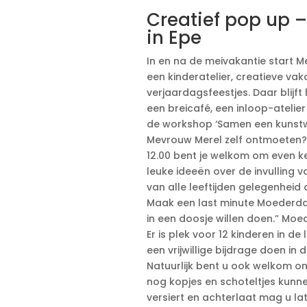
Creatief pop up –
in Epe
In en na de meivakantie start 
een kinderatelier, creatieve v
verjaardagsfeestjes. Daar blijf
een breicafé, een inloop-ateli
de workshop ‘Samen een kunstw
Mevrouw Merel zelf ontmoeten?
12.00 bent je welkom om even ke
leuke ideeën over de invulling v
van alle leeftijden gelegenheid
Maak een last minute Moederdag
in een doosje willen doen.” Mo
Er is plek voor 12 kinderen in de
een vrijwillige bijdrage doen in 
Natuurlijk bent u ook welkom om
nog kopjes en schoteltjes kunn
versiert en achterlaat mag u la