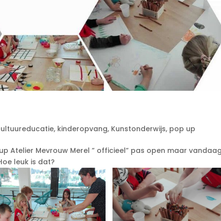
cultuureducatie
,
kinderopvang
,
Kunstonderwijs
,
pop up
 up Atelier Mevrouw Merel ” officieel” pas open maar vandaag
oe leuk is dat?