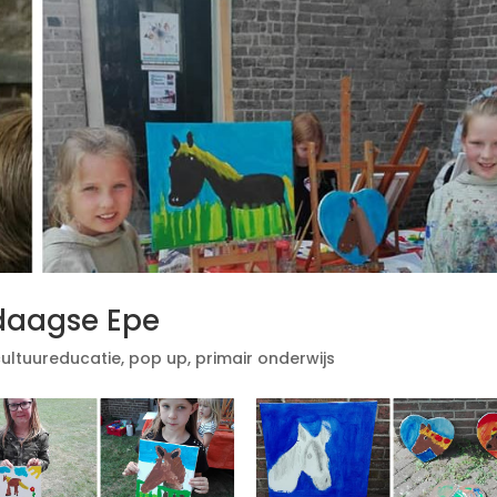
daagse Epe
cultuureducatie
,
pop up
,
primair onderwijs