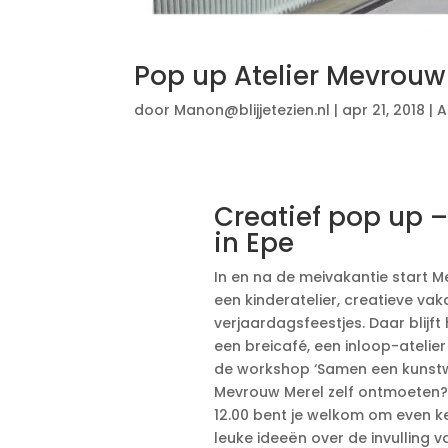
Pop up Atelier Mevrouw
door
Manon@blijjetezien.nl
|
apr 21, 2018
|
A
Creatief pop up –
in Epe
In en na de meivakantie start 
een kinderatelier, creatieve v
verjaardagsfeestjes. Daar blijf
een breicafé, een inloop-ateli
de workshop ‘Samen een kunstw
Mevrouw Merel zelf ontmoeten?
12.00 bent je welkom om even ke
leuke ideeën over de invulling v